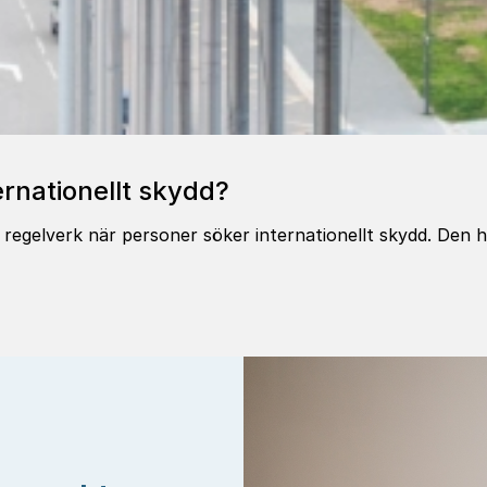
­na­tio­nellt skydd?
egelverk när personer söker internationellt skydd. Den här